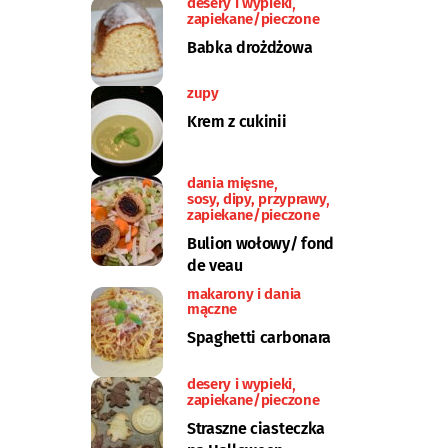
desery i wypieki
zapiekane/pieczone
Babka drożdżowa
zupy
Krem z cukinii
dania mięsne
sosy, dipy, przyprawy
zapiekane/pieczone
Bulion wołowy/ fond
de veau
makarony i dania
mączne
Spaghetti carbonara
desery i wypieki
zapiekane/pieczone
Straszne ciasteczka