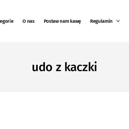
egorie
O nas
Postaw nam kawę
Regulamin
udo z kaczki