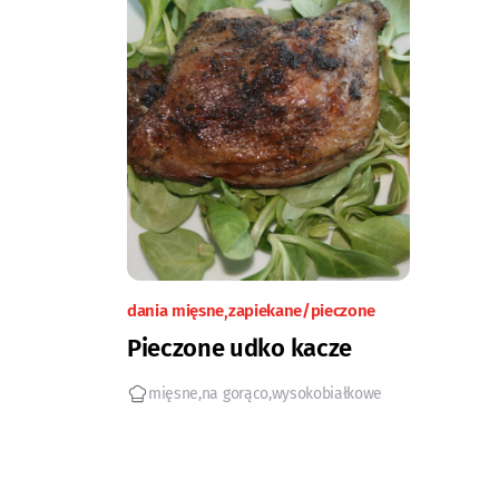
dania mięsne
zapiekane/pieczone
Pieczone udko kacze
mięsne
na gorąco
wysokobiałkowe