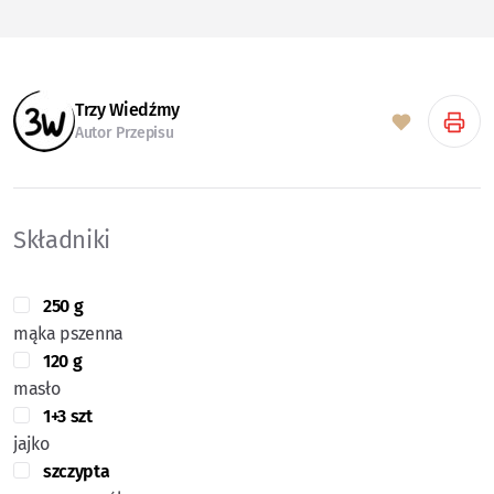
Trzy Wiedźmy
Autor Przepisu
Składniki
250 g
mąka pszenna
120 g
masło
1+3 szt
jajko
szczypta