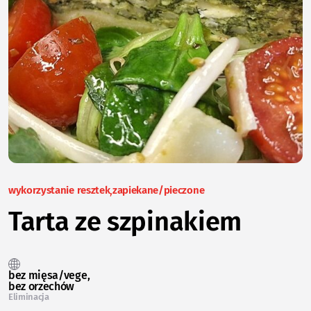
wykorzystanie resztek
zapiekane/pieczone
Tarta ze szpinakiem
bez mięsa/vege
bez orzechów
Eliminacja