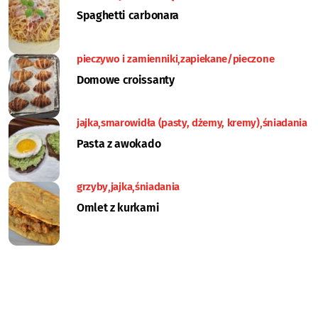
Spaghetti carbonara
pieczywo i zamienniki
zapiekane/pieczone
Domowe croissanty
jajka
smarowidła (pasty, dżemy, kremy)
śniadania
Pasta z awokado
grzyby
jajka
śniadania
Omlet z kurkami