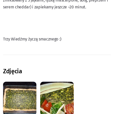
zmiksowany z 3 jajkami, łyżką mascarpone, solą, pieprzem i
serem cheddar) i zapiekamy jeszcze ~20 minut.
Trzy Wiedźmy życzą smacznego :)
Zdjęcia