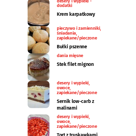
desery i wypieki -
dodatki
Krem karpatkowy
pieczywo i zamienniki
śniadania
zapiekane/pieczone
Bułki pszenne
dania mięsne
Stek filet mignon
desery i wypieki
owoce
zapiekane/pieczone
Sernik low-carb z
malinami
desery i wypieki
owoce
zapiekane/pieczone
Tort z truskawkami