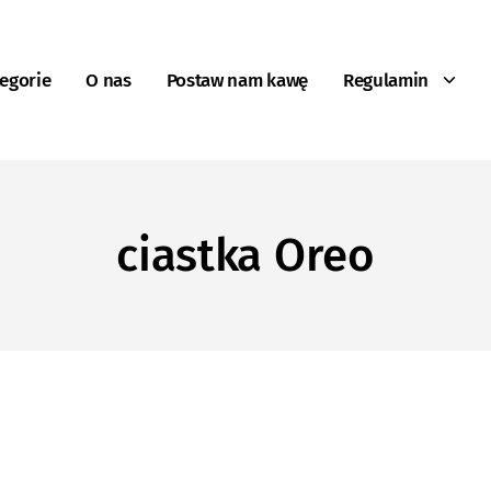
egorie
O nas
Postaw nam kawę
Regulamin
ciastka Oreo