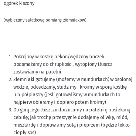
ogórek kiszony
(wybierzmy sałatkową odmianę ziemniaków)
Pokrojony w kostkę bekon/wędzony boczek
podsmażamy do chrupkości, wytopiony tłuszcz
zostawiamy na patelni
Ziemniaki gotujemy (możemy w mundurkach) w osolonej
wodzie, odcedzamy, studzimy i kroimy w sporą kostkę
lub półplastry (jeśli gotowaliśmy w mundurkach to
najpierw obieramy i dopiero potem kroimy)​
Do gorącego tłuszczu dorzucamy na patelnię posiekaną
cebulę; jak trochę przestygnie dodajemy oliwkę, miód,
musztardę i doprawiamy solą i pieprzem (będzie lekko
ciepły sos) ​