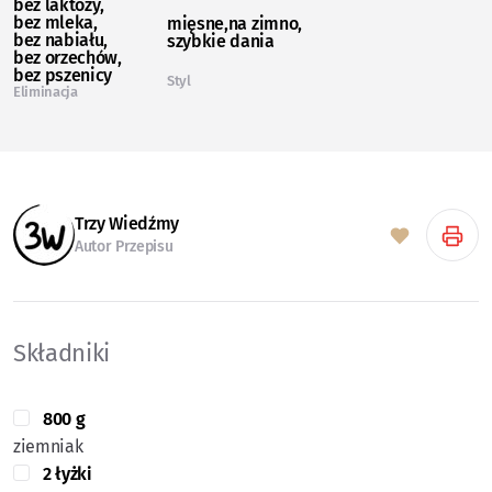
bez laktozy
bez mleka
mięsne
na zimno
bez nabiału
szybkie dania
bez orzechów
bez pszenicy
Styl
Eliminacja
Trzy Wiedźmy
Autor Przepisu
Składniki
800 g
ziemniak
2 łyżki