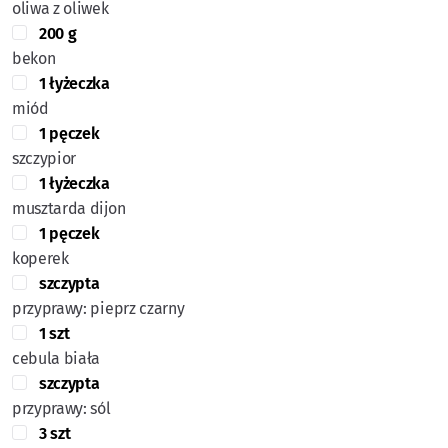
oliwa z oliwek
200 g
bekon
1 łyżeczka
miód
1 pęczek
szczypior
1 łyżeczka
musztarda dijon
1 pęczek
koperek
szczypta
przyprawy: pieprz czarny
1 szt
cebula biała
szczypta
przyprawy: sól
3 szt