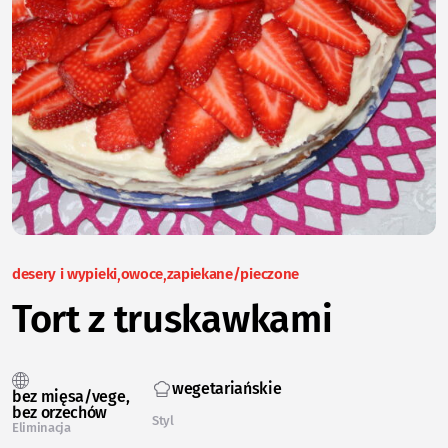
desery i wypieki
owoce
zapiekane/pieczone
Tort z truskawkami
wegetariańskie
bez mięsa/vege
bez orzechów
Styl
Eliminacja