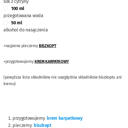
sok z cytryny
100 ml
przegotowana woda
50 ml
alkohol do nasączenia
+najpierw pieczemy
BISZKOPT
+przygotowujemy
KREM KARPATKOWY
(powyższa lista składników nie uwzględnia składników biszkoptu ani
kremu)
przygotowujemy
krem karpatkowy
pieczemy
biszkopt